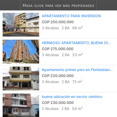
Haga click para ver más propiedades
8
listados encontrados
APARTAMENTO PARA INVERSION
Notifiqueme de más listados como
COP 250.000.000
este
2
3 Alcobas
2 BA
66 m
HERMOSO APARTAMENTO, BUENA DISTRIBUCION Y EXCELENTE VISTA
COP 275.000.000
2
3 Alcobas
2 BA
53 m
Apartamento primer piso en Floridablanca
COP 220.000.000
2
3 Alcobas
2 BA
72 m
buena ubicación en sector céntrico
COP 230.000.000
2
2 Alcobas
2 BA
54 m