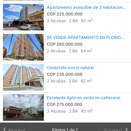
Apartamento asequible de 3 habitaciones en Florida.
COP 225.000.000
2
3 Alcobas
2 BA
65 m
SE VENDE APARTAMENTO EN FLORIDA DE LA SIERRA DE 2 HABITACIONES
COP 260.000.000
2
2 Alcobas
2 BA
54 m
Conectate con lo natural
COP 235.000.000
2
2 Alcobas
2 BA
62 m
Excelente Apto en venta en cañaveral.
COP 275.000.000
2
3 Alcobas
2 BA
80 m
Anterior
Página
1
de
1
Siguiente