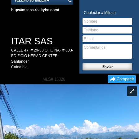
TELÉFONO MILENA
https//milena.realtyhd.com/
Contactar a
Milena
ITAR SAS
CALLE 47 ·# 29-33 OFICINA · # 603-
EDIFICIO HERAD CENTER
Santander
Colombia
Compartir
MLS# 15326