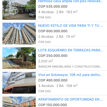
Hermosa casa amplia con piso renovado, espacios que enamoran y confort para disfrutar
COP 535.000.000
2
4 Alcobas
2 BA
183 m
ITAR SAS
NUEVO ESTILO DE VIDA PARA TI Y TU FAMILIA
COP 600.000.000
2
2 Alcobas
2 BA
79 m
ITAR SAS
LOTE ESQUIENRO EN TERRAZAS PARA CONSTRUIR LA CASA DE TUS SUEÑOS
COP 250.000.000
2
2,500 m
AVANZAR INMOBILIARIA Y CONSTRUCCIONES S.A.S.
Vive en Sotomayor, 108 m2 para disfrutar
COP 490.000.000
2
3 Alcobas
2 BA
108 m
ITAR SAS
APARTAMENTO DE OPORTUNIDAD EN MIRAFLORES PIEDECUESTA
COP 150.000.000