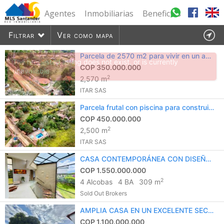
Agentes
Inmobiliarias
Beneficios
Filtrar
Ver como mapa
Parcela de 2570 m2 para vivir en un ambiente tranquilo y campestre
COP 350.000.000
2
2,570 m
624
listados encontrados
ITAR SAS
Parcela frutal con piscina para construir casa y descansar
COP 450.000.000
2
2,500 m
ITAR SAS
CASA CONTEMPORÁNEA CON DISEÑO VANGUARDISTA
COP 1.550.000.000
2
4 Alcobas
4 BA
309 m
Sold Out Brokers
AMPLIA CASA EN UN EXCELENTE SECTOR
COP 1.100.000.000