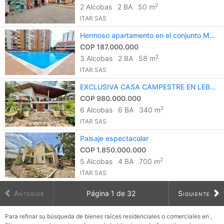
2
2 Alcobas
2 BA
50 m
ITAR SAS
Hermoso apartamento en el conjunto Miraflores del valle Piedecuesta
COP 187.000.000
2
3 Alcobas
2 BA
58 m
ITAR SAS
EXCLUSIVA CASA CAMPESTRE EN LEBRIJA
COP 980.000.000
2
6 Alcobas
6 BA
340 m
ITAR SAS
Paisaje espectacular
COP 1.850.000.000
2
5 Alcobas
4 BA
700 m
ITAR SAS
Anterior
Página
1
de
32
Siguiente
Para refinar su búsqueda de bienes raíces residenciales o comerciales en ,