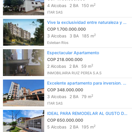
2
4 Alcobas
2 BA
150 m
ITAR SAS
Vive la exclusividad entre naturaleza y confort en Casa Montaña, Ruitoque Alto.
COP 1.700.000.000
2
3 Alcobas
3 BA
185 m
Esteban Ríos
Espectacular Apartamento
COP 218.000.000
2
2 Alcobas
2 BA
59 m
INMOBILIARIA RUIZ PEREA S.A.S
Excelente apartamento para inversion. Rentando
COP 348.000.000
2
3 Alcobas
2 BA
79 m
ITAR SAS
IDEAL PARA REMODELAR AL GUSTO DEL COMPRADOR
COP 650.000.000
2
5 Alcobas
2 BA
195 m