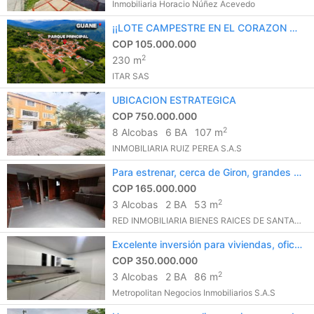
Inmobiliaria Horacio Núñez Acevedo
¡¡LOTE CAMPESTRE EN EL CORAZON DE GUANE!!
COP 105.000.000
2
230 m
ITAR SAS
UBICACION ESTRATEGICA
COP 750.000.000
2
8 Alcobas
6 BA
107 m
INMOBILIARIA RUIZ PEREA S.A.S
Para estrenar, cerca de Giron, grandes proyectos en la zona.
COP 165.000.000
2
3 Alcobas
2 BA
53 m
RED INMOBILIARIA BIENES RAICES DE SANTANDER
Excelente inversión para viviendas, oficinas, consultorios, etc.
COP 350.000.000
2
3 Alcobas
2 BA
86 m
Metropolitan Negocios Inmobiliarios S.A.S